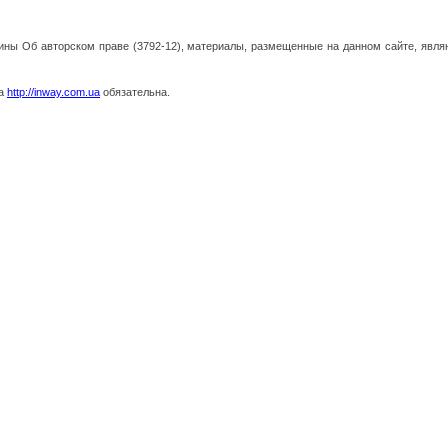
аины Об авторском праве (3792-12), материалы, размещенные на данном сайте, явля
на
http://inway.com.ua
обязательна.