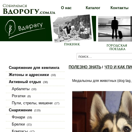
О нас
Каталог
Контакты
ПОЛЕЗНО ЗНАТЬ
ЧТО И КАК П
/
Снаряжение для кемпинга
(100)
Жетоны и адресники
(18)
Медальоны для животных (dog tag, 
Активный отдых
(38)
Арбалеты
(10)
Рогатки
(8)
Пули, стрелы, мишени
(17)
Снаряжение
(119)
Фонари
(18)
Брелки
(15)
Компасы
(17)