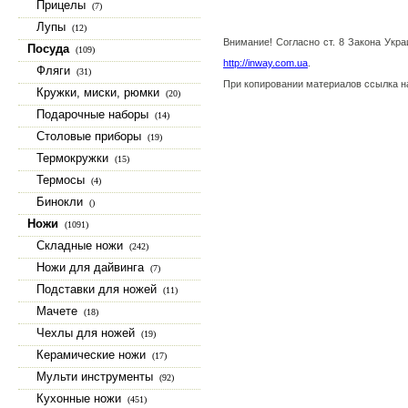
Прицелы
(7)
Лупы
(12)
Внимание! Согласно ст. 8 Закона Укр
Посуда
(109)
http://inway.com.ua
.
Фляги
(31)
При копировании материалов ссылка 
Кружки, миски, рюмки
(20)
Подарочные наборы
(14)
Столовые приборы
(19)
Термокружки
(15)
Термосы
(4)
Бинокли
()
Ножи
(1091)
Складные ножи
(242)
Ножи для дайвинга
(7)
Подставки для ножей
(11)
Мачете
(18)
Чехлы для ножей
(19)
Керамические ножи
(17)
Мульти инструменты
(92)
Кухонные ножи
(451)