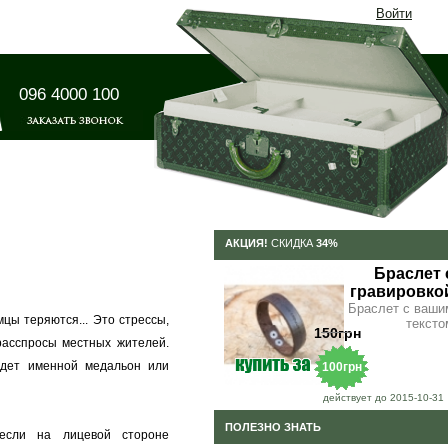
Войти
096 4000 100
АКЦИЯ!
СКИДКА
34%
Браслет 
гравировко
Браслет с ваши
цы теряются... Это стрессы,
тексто
150грн
расспросы местных жителей.
удет именной медальон или
100грн
действует до 2015-10-31
ПОЛЕЗНО ЗНАТЬ
 если на лицевой стороне