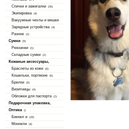
Спички и зажигалки
(36)
Экипировка
(4)
Вакуумные чехлы и мешки
(15)
Зарядные устройства
(4)
Разное
(2)
Сумки
(9)
Рюкзачки
(5)
Складные сумки
(2)
Кожаные аксессуары,
изделия из натуральной кожи
Браслеты из кожи
(6)
(23)
Кошельки, портмоне
(6)
Брелки
(0)
Визитницы
(4)
Обложки для паспорта
(2)
Подарочная упаковка,
коробки, шкатулки
(9)
Оптика
()
Бинокл и
(20)
Монокли
(4)