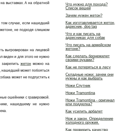
 на выставках. А на обратной
Что нужно для похода?
Список вещей
Зачем нужен жетон?
Как изготавливается жетон,
 том случае, если нашедший
адресник, dog tag
 жетоне, не подходя слишком
Что и как писать на
адресниках для собак
Что писать на армейском
жетоне?
ть выгровирован на лицевой
Как сделать бронежилет
л виден и для этого не нужно
своими руками?
жетон
, закрепить
можно на
Как не потеряться в лесу
но, нашедший может побояться
Складные ножи: зачем они
 собака может не подпустить к
нужны и как выбрать
Ножи Спутник
Ножи Tramontina
ные ошейники с гравировкой.
Ножи Tramontina - оригинал
или подделка?
нике, нашедшему не нужно
ека.
Как усилить арбалет
Нож и закон. Определение
холодного оружия.
Как проверить качество