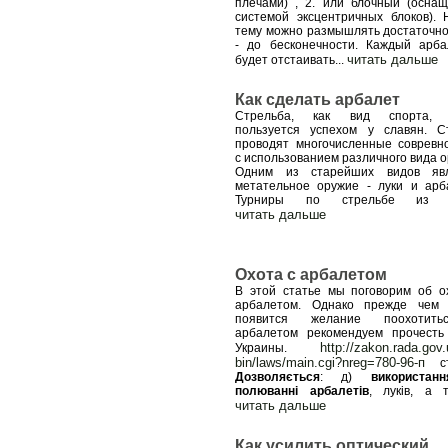
плечами) , 2. или блочный (осна
системой эксцентричных блоков). 
тему можно размышлять достаточно
- до бесконечности. Каждый арба
читать дальше
будет отстаивать
...
Как сделать арбалет
Стрельба, как вид спорта, 
пользуется успехом у славян. С
проводят многочисленные совревн
с использованием различного вида о
Одним из старейших видов явл
метательное оружие - луки и арб
Турниры по стрельбе из 
читать дальше
Охота с арбалетом
В этой статье мы поговорим об о
арбалетом. Однако прежде чем
появится желание поохотит
арбалетом рекомендуем прочест
http://zakon.rada.gov.
Украины.
bin/laws/main.cgi?nreg=780-96-п
ст
Дозволяється
: д)
використан
полюванні арбалетів
, луків, а 
читать дальше
Как усилить оптический