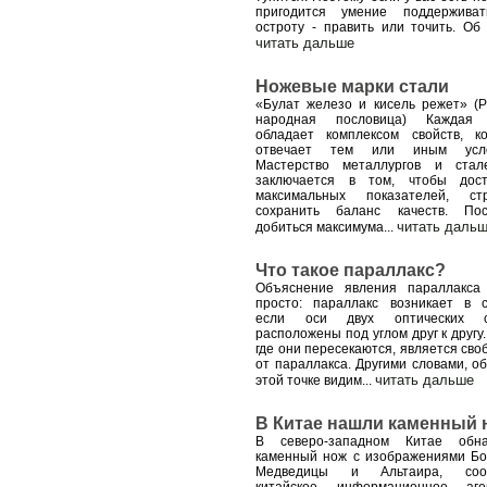
пригодится умение поддержива
остроту - править или точить. Об
читать дальше
Ножевые марки стали
«Булат железо и кисель режет» (Р
народная пословица) Каждая 
обладает комплексом свойств, к
отвечает тем или иным усло
Мастерство металлургов и стал
заключается в том, чтобы дост
максимальных показателей, ст
сохранить баланс качеств. Пос
читать даль
добиться максимума
...
Что такое параллакс?
Объяснение явления параллакса
просто: параллакс возникает в с
если оси двух оптических с
расположены под углом друг к другу.
где они пересекаются, является сво
от параллакса. Другими словами, об
читать дальше
этой точке видим
...
В Китае нашли каменный 
В северо-западном Китае обна
каменный нож с изображениями Б
Медведицы и Альтаира, соо