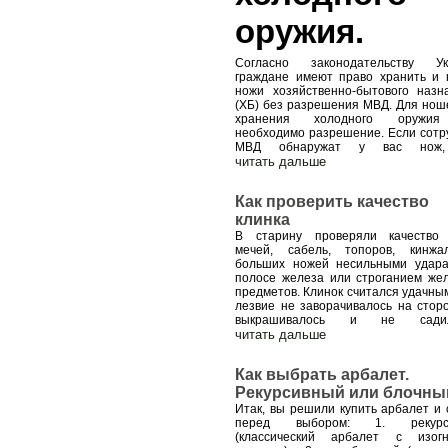
оружия.
Согласно законодательству Ук
граждане имеют право хранить и 
ножи хозяйственно-бытового назн
(ХБ) без разрешения МВД. Для нош
хранения холодного оружия
необходимо разрешение. Если сотр
МВД обнаружат у вас нож
читать дальше
Как проверить качество
клинка
В старину проверяли качество
мечей, сабель, топоров, кинж
больших ножей несильными удар
полосе железа или строганием же
предметов. Клинок считался удачным
лезвие не заворачивалось на сторо
выкрашивалось и не садил
читать дальше
Как выбрать арбалет.
Рекурсивный или блочны
Итак, вы решили купить арбалет и 
перед выбором: 1. рекурс
(классический арбалет с изог