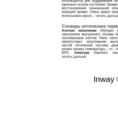
Используется для поддержания ле
идеально остром состоянии. Правка
восстановление изначальной гео
режущей кромки. Очень важно пра
читать дальш
использовать мусат,
...
Словарь оптических терм
Азотное заполнение
(Nitrogen F
заполнение внутреннего объема б
газообразным азотом. Такое запо
препятствует запотеванию внут
частей оптической системы да
резких скачках температуры – от - 
80ºС.
Апертура
(Аperture; син
читать дальше
Inway