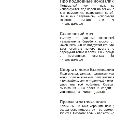
Про подводные ножи (лик
Подводный нож
– нож, кот
используется под водой на всякий с
для измерения, разрезания сетей
Вы в них запутались), использов
качестве рычага или чт
читать дальше
Славянский меч
«Спору нет, длинный славянск
незаменим в борьбе с юрким с
кочевником. Он не подпустит его бли
даст стоптать конем, достать с
перерубит копье и аркан. Он и рожд
в постоянных стычках За
читать дальше
Споры о ноже Выживания
Если хочешь узнать, насколько тв
хорош для выживания, отправляйся
в ближайший лес и переночуй с ним 
утру ты всё поймёшь.
Смысл
выживания (НВ) прост и сердит 
читать дальше
универсал, на
...
Правка и заточка ножа
Каким бы ни был хорошим нож, 
всегда есть недостаток - со време
тупится. Поэтому если у вас есть н