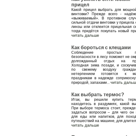
прицел
Какой прицел выбрать для мощн
винтовки? Прежде всего - надё
«выживаемый». В противном слу
сильной отдачи винтовки у прицела 
линзы или отклеится прицельная се
тогда придётся покупать новый пр
читать дальше
Как бороться с клещами
Соблюдение простых пр
безопасности в лесу поможет не ом
долгожданный отдых на пр
Холодная зима позади, и соскучи
по свежему воздуху гражд
нетерпением готовятся к ма
праздникам в надежде соприкосну
читать дальш
природой, запахами
...
Как выбрать термос?
Итак, вы решили купить тер
находитесь в раздумиях, какой вы
При выборе термоса стоит, прежде 
задаться вопросом – для чего он 
для еды или напитков, для похо
путешествий на машине, для длите
читать дальше