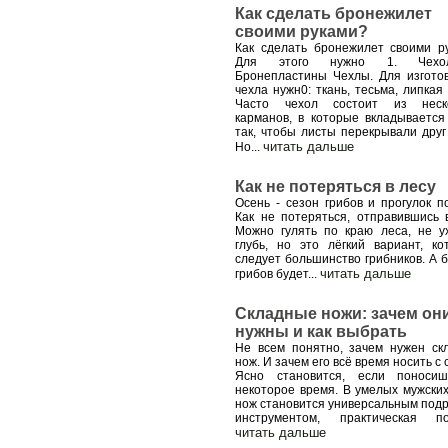
Как сделать бронежилет
своими руками?
Как сделать бронежилет своими р
Для этого нужно 1. Чехо
Бронепластины Чехлы. Для изгото
чехла нужн0: ткань, тесьма, липкая
Часто чехол состоит из неско
карманов, в которые вкладывается
так, чтобы листы перекрывали друг 
читать дальше
Но
...
Как не потеряться в лесу
Осень - сезон грибов и прогулок по
Как не потеряться, отправившись 
Можно гулять по краю леса, не у
глубь, но это лёгкий вариант, ко
следует большинство грибников. А 
читать дальше
грибов будет
...
Складные ножи: зачем он
нужны и как выбрать
Не всем понятно, зачем нужен ск
нож. И зачем его всё время носить с
Ясно становится, если поноси
некоторое время. В умелых мужских
нож становится универсальным под
инструментом, практическая по
читать дальше