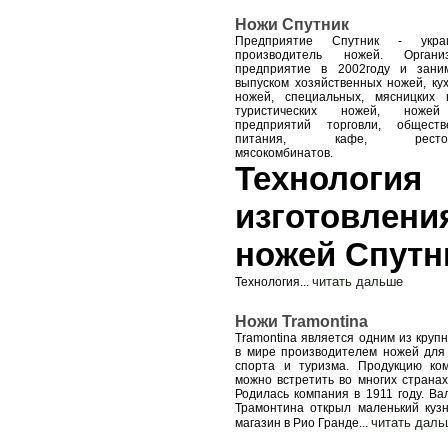
Ножи Спутник
Предприятие Спутник - украи
производитель ножей. Организ
предприятие в 2002году и зани
выпуском хозяйственных ножей, ку
ножей, специальных, мясницких 
туристических ножей, ноже
предприятий торговли, обществ
питания, кафе, рестора
мясокомбинатов.
Технология
изготовлени
ножей Спутн
читать дальше
Технология
...
Ножи Tramontina
Tramontina является одним из круп
в мире производителем ножей для 
спорта и туризма. Продукцию ко
можно встретить во многих странах
Родилась компания в 1911 году. Ва
Трамонтина открыл маленький куз
читать даль
магазин в Рио Гранде
...