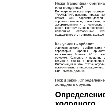
Ножи Tramontina - оригин
или подделка?
Популярная во всем мире торговая
TRAMONTINA известна прежде вс
ножам. Они зарекомендовали
хорошим качеством, прочностью, ш
ассортиментном и относительно 
ценой. Поэтому рынок в последнее
наполняют откровенные кита
читать дальше
подделки под этот
...
Как усилить арбалет
Усиливая арбалет, имейте ввиду, 
территории Украины арбал
натяжением больше 20 кг явл
оружием. Хранение и ношение 
возможно только с разрешения
Информация в этой статье опубли
исключительно в информационных 
читать дальше
Она
...
Нож и закон. Определение
холодного оружия.
Определени
холодного