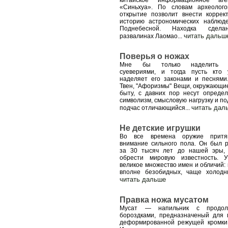
китайское информационное аге
«Синьхуа». По словам археолого
открытие позволит внести коррек
историю астрономических наблюд
Поднебесной. Находка сдел
читать дальш
развалинах Лаомао
...
Поверья о ножах
Мне бы только наделить 
суевериями, и тогда пусть кто 
наделяет его законами и песнями
Твен, "Афоризмы" Вещи, окружающие
быту, с давних пор несут опреде
символизм, смысловую нагрузку и по
читать дал
подчас отличающийся
...
Не детские игрушки
Во все времена оружие притяг
внимание сильного пола. Он был 
за 30 тысяч лет до нашей эры,
обрести мировую известность. 
великое множество имен и обличий: 
вполне безобидных, чаще холодн
читать дальше
Правка ножа мусатом
Мусат — напильник с продол
бороздками, предназначеный для 
деформированной режущей кромки