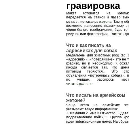
гравировка
Макет готовится на компьют
передаётся на станок и лазер выж
жетона
металл, не касаясь
. Таким о
возможно нанесение практически л
чёрно-белого изображения, будь то 
читать д
рисунок или фотография.
...
Что и как писать на
адресниках для собак
Медальоны для животных (dog tag, б
«адресники», «потеряйки») - это не 
красиво, но и необходимо. К сожа
иногда случается так, что дом
питомцы теряются... Это стр
объявления «потерялась собака», п
по улицам, расспросы мест
читать дальше
Что писать на армейском
жетоне?
Чаще всего на армейских жет
указывают такую информацию:
1. Фамилия 2. Имя и Отчество 3. Дат
подразделение войск 5. Группа кр
идентификационный номер На обратн