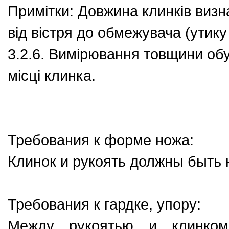
Примітки: Довжина клинків визн
від вістря до обмежувача (утику 
3.2.6. Вимірювання товщини об
місці клинка.
Требования к форме ножа:
Клинок и рукоять должны быть 
Требования к гардке, упору:
Между рукоятью и клинком