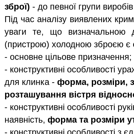
зброї)
- до певної групи виробі
Під час аналізу виявлених крим
уваги те, що визначальною 
(пристрою) холодною зброєю є с
- основне цільове призначення;
- конструктивні особливості ур
для клинка -
форма, розміри, 
розташування вістря відносн
- конструктивні особливості рукі
наявність,
форма та розміри у
- конструктивні особливості з є