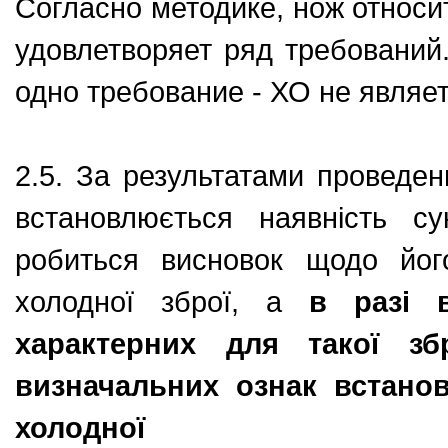
Согласно методике, нож относит
удовлетворяет ряд требований
одно требование - ХО не являет
2.5. За результатами проведе
встановлюється наявність су
робиться висновок щодо йог
холодної зброї, а
в разі в
характерних для такої з
визначальних ознак встано
холодної