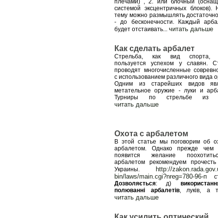
плечами) , 2. или блочный (осна
системой эксцентричных блоков). 
тему можно размышлять достаточно
- до бесконечности. Каждый арба
читать дальше
будет отстаивать
...
Как сделать арбалет
Стрельба, как вид спорта, 
пользуется успехом у славян. С
проводят многочисленные совревн
с использованием различного вида о
Одним из старейших видов явл
метательное оружие - луки и арб
Турниры по стрельбе из 
читать дальше
Охота с арбалетом
В этой статье мы поговорим об о
арбалетом. Однако прежде чем
появится желание поохотит
арбалетом рекомендуем прочест
http://zakon.rada.gov.
Украины.
bin/laws/main.cgi?nreg=780-96-п
ст
Дозволяється
: д)
використан
полюванні арбалетів
, луків, а 
читать дальше
Как усилить оптический