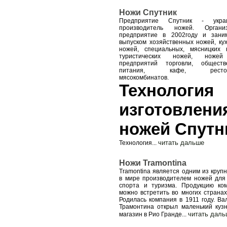
Ножи Спутник
Предприятие Спутник - украи
производитель ножей. Организ
предприятие в 2002году и зани
выпуском хозяйственных ножей, ку
ножей, специальных, мясницких 
туристических ножей, ноже
предприятий торговли, обществ
питания, кафе, рестора
мясокомбинатов.
Технология
изготовлени
ножей Спутн
читать дальше
Технология
...
Ножи Tramontina
Tramontina является одним из круп
в мире производителем ножей для 
спорта и туризма. Продукцию ко
можно встретить во многих странах
Родилась компания в 1911 году. Ва
Трамонтина открыл маленький куз
читать даль
магазин в Рио Гранде
...