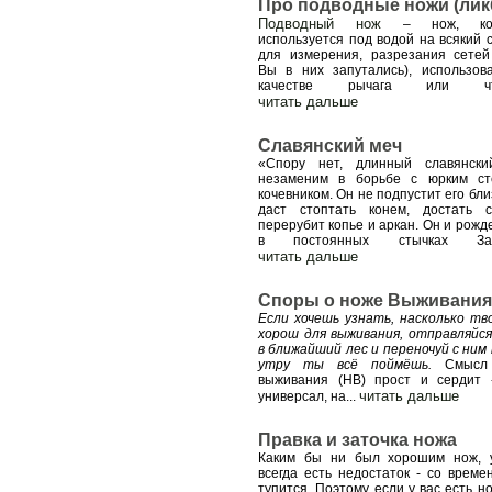
Про подводные ножи (лик
Подводный нож
– нож, кот
используется под водой на всякий с
для измерения, разрезания сетей
Вы в них запутались), использов
качестве рычага или чт
читать дальше
Славянский меч
«Спору нет, длинный славянск
незаменим в борьбе с юрким с
кочевником. Он не подпустит его бли
даст стоптать конем, достать с
перерубит копье и аркан. Он и рожд
в постоянных стычках За
читать дальше
Споры о ноже Выживания
Если хочешь узнать, насколько тв
хорош для выживания, отправляйся
в ближайший лес и переночуй с ним 
утру ты всё поймёшь.
Смысл
выживания (НВ) прост и сердит 
читать дальше
универсал, на
...
Правка и заточка ножа
Каким бы ни был хорошим нож, 
всегда есть недостаток - со време
тупится. Поэтому если у вас есть н