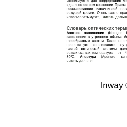
Используется для поддержания ле
идеально остром состоянии. Правка
восстановление изначальной гео
режущей кромки. Очень важно пра
читать дальш
использовать мусат,
...
Словарь оптических терм
Азотное заполнение
(Nitrogen F
заполнение внутреннего объема б
газообразным азотом. Такое запо
препятствует запотеванию внут
частей оптической системы да
резких скачках температуры – от - 
80ºС.
Апертура
(Аperture; син
читать дальше
Inway