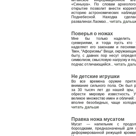
китайское информационное аге
«Синьхуа». По словам археолого
открытие позволит внести коррек
историю астрономических наблюд
Поднебесной. Находка сдел
читать дальш
развалинах Лаомао
...
Поверья о ножах
Мне бы только наделить 
суевериями, и тогда пусть кто 
наделяет его законами и песнями
Твен, "Афоризмы" Вещи, окружающие
быту, с давних пор несут опреде
символизм, смысловую нагрузку и по
читать дал
подчас отличающийся
...
Не детские игрушки
Во все времена оружие притяг
внимание сильного пола. Он был 
за 30 тысяч лет до нашей эры,
обрести мировую известность. 
великое множество имен и обличий: 
вполне безобидных, чаще холодн
читать дальше
Правка ножа мусатом
Мусат — напильник с продол
бороздками, предназначеный для 
деформированной режущей кромки