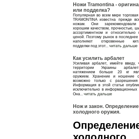
Ножи Tramontina - оригин
или подделка?
Популярная во всем мире торговая
TRAMONTINA известна прежде вс
ножам. Они зарекомендовали
хорошим качеством, прочностью, ш
ассортиментном и относительно 
ценой. Поэтому рынок в последнее
наполняют откровенные кита
читать дальше
подделки под этот
...
Как усилить арбалет
Усиливая арбалет, имейте ввиду, 
территории Украины арбал
натяжением больше 20 кг явл
оружием. Хранение и ношение 
возможно только с разрешения
Информация в этой статье опубли
исключительно в информационных 
читать дальше
Она
...
Нож и закон. Определение
холодного оружия.
Определени
холодного