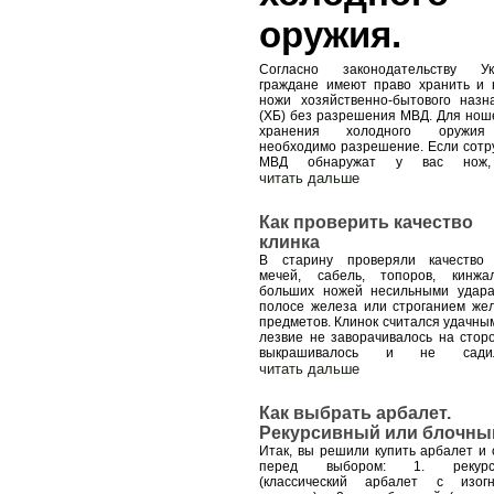
оружия.
Согласно законодательству Ук
граждане имеют право хранить и 
ножи хозяйственно-бытового назн
(ХБ) без разрешения МВД. Для нош
хранения холодного оружия
необходимо разрешение. Если сотр
МВД обнаружат у вас нож
читать дальше
Как проверить качество
клинка
В старину проверяли качество
мечей, сабель, топоров, кинж
больших ножей несильными удар
полосе железа или строганием же
предметов. Клинок считался удачным
лезвие не заворачивалось на сторо
выкрашивалось и не садил
читать дальше
Как выбрать арбалет.
Рекурсивный или блочны
Итак, вы решили купить арбалет и 
перед выбором: 1. рекурс
(классический арбалет с изог