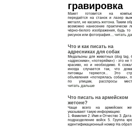
гравировка
Макет готовится на компьют
передаётся на станок и лазер выж
жетона
металл, не касаясь
. Таким о
возможно нанесение практически л
чёрно-белого изображения, будь то 
читать д
рисунок или фотография.
...
Что и как писать на
адресниках для собак
Медальоны для животных (dog tag, б
«адресники», «потеряйки») - это не 
красиво, но и необходимо. К сожа
иногда случается так, что дом
питомцы теряются... Это стр
объявления «потерялась собака», п
по улицам, расспросы мест
читать дальше
Что писать на армейском
жетоне?
Чаще всего на армейских жет
указывают такую информацию:
1. Фамилия 2. Имя и Отчество 3. Дат
подразделение войск 5. Группа кр
идентификационный номер На обратн