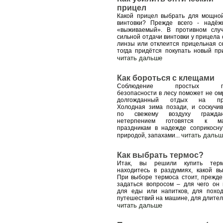
прицел
Какой прицел выбрать для мощн
винтовки? Прежде всего - надё
«выживаемый». В противном слу
сильной отдачи винтовки у прицела 
линзы или отклеится прицельная се
тогда придётся покупать новый пр
читать дальше
Как бороться с клещами
Соблюдение простых пр
безопасности в лесу поможет не ом
долгожданный отдых на пр
Холодная зима позади, и соскучи
по свежему воздуху гражд
нетерпением готовятся к ма
праздникам в надежде соприкосну
читать дальш
природой, запахами
...
Как выбрать термос?
Итак, вы решили купить тер
находитесь в раздумиях, какой вы
При выборе термоса стоит, прежде 
задаться вопросом – для чего он 
для еды или напитков, для похо
путешествий на машине, для длите
читать дальше