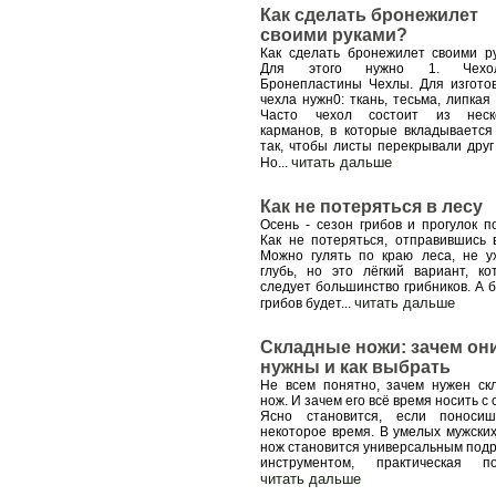
Как сделать бронежилет
своими руками?
Как сделать бронежилет своими р
Для этого нужно 1. Чехо
Бронепластины Чехлы. Для изгото
чехла нужн0: ткань, тесьма, липкая
Часто чехол состоит из неско
карманов, в которые вкладывается
так, чтобы листы перекрывали друг 
читать дальше
Но
...
Как не потеряться в лесу
Осень - сезон грибов и прогулок по
Как не потеряться, отправившись 
Можно гулять по краю леса, не у
глубь, но это лёгкий вариант, ко
следует большинство грибников. А 
читать дальше
грибов будет
...
Складные ножи: зачем он
нужны и как выбрать
Не всем понятно, зачем нужен ск
нож. И зачем его всё время носить с
Ясно становится, если поноси
некоторое время. В умелых мужских
нож становится универсальным под
инструментом, практическая по
читать дальше