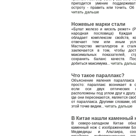
пригодится умение поддержива
остроту - править или точить. Об
читать дальше
Ножевые марки стали
«Булат железо и кисель режет» (Р
народная пословица) Каждая 
обладает комплексом свойств, к
отвечает тем или иным усло
Мастерство металлургов и стал
заключается в том, чтобы дост
максимальных показателей, ст
сохранить баланс качеств. Пос
читать даль
добиться максимума
...
Что такое параллакс?
Объяснение явления параллакса
просто: параллакс возникает в с
если оси двух оптических с
расположены под углом друг к другу.
где они пересекаются, является сво
от параллакса. Другими словами, об
читать дальше
этой точке видим
...
В Китае нашли каменный 
В северо-западном Китае обна
каменный нож с изображениями Б
Медведицы и Альтаира, соо