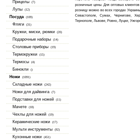
Прицелы
(7)
розничные цены. Для оптовых клиентов
Лупы
(12)
розницу можно во всех городах Украины
Севастополе, Сумах, Чернигове, Хер
Посуда
(109)
Тернополе, Львове, Ровно, Луцке, Ужго
Фляги
(31)
Кружки, миски, рюмки
(20)
Подарочные наборы
(14)
Столовые приборы
(19)
Термокружки
(15)
Термосы
(4)
Бинокли
()
Ножи
(1091)
Складные ножи
(242)
Ножи для дайвинга
(7)
Подставки для ножей
(11)
Мачете
(18)
Чехлы для ножей
(19)
Керамические ножи
(17)
Мульти инструменты
(92)
Кухонные ножи
(451)