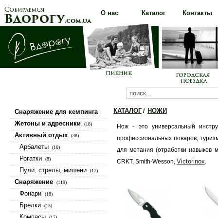
О нас
Каталог
Контакты
КАТАЛОГ
НОЖИ
/
Снаряжение для кемпинга
(100)
Жетоны и адресники
(18)
Нож - это универсальный инстр
Активный отдых
(38)
профессиональных поваров, туризма
Арбалеты
(10)
для метания (отработки навыков м
Рогатки
(8)
Victorinox
CRKT, Smith-Wesson,
.
Пули, стрелы, мишени
(17)
Снаряжение
(119)
Фонари
(18)
Брелки
(15)
Компасы
(17)