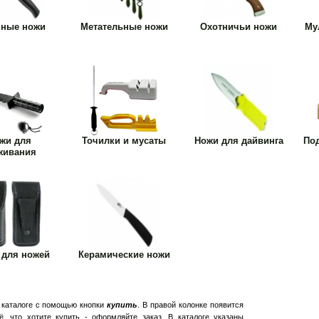
нные ножи
Метательные ножи
Охотничьи ножи
Му
жи для
Точилки и мусаты
Ножи для дайвинга
По
живания
 для ножей
Керамические ножи
в каталоге с помощью кнопки
купить
. В правой колонке появится
ё, что хотите купить - оформляйте заказ. В каталоге указаны