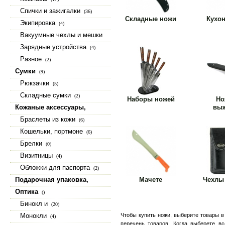
Спички и зажигалки
(36)
Складные ножи
Кухо
Экипировка
(4)
Вакуумные чехлы и мешки
(15)
Зарядные устройства
(4)
Разное
(2)
Сумки
(9)
Рюкзачки
(5)
Складные сумки
(2)
Наборы ножей
Но
Кожаные аксессуары,
вы
изделия из натуральной кожи
Браслеты из кожи
(6)
(23)
Кошельки, портмоне
(6)
Брелки
(0)
Визитницы
(4)
Обложки для паспорта
(2)
Подарочная упаковка,
Мачете
Чехлы
коробки, шкатулки
(9)
Оптика
()
Бинокл и
(20)
Монокли
Чтобы купить ножи, выберите товары 
(4)
перечень товаров. Когда выберете вс