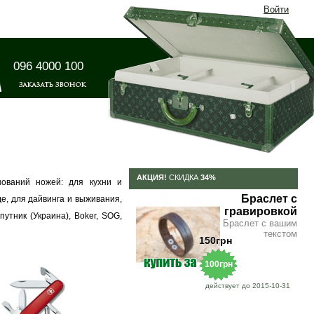
Войти
096 4000 100
АКЦИЯ!
СКИДКА
34%
ований ножей: для кухни и
Браслет с
е, для дайвинга и выживания,
гравировкой
путник (Украина), Boker, SOG,
Браслет с вашим
текстом
150грн
100грн
действует до 2015-10-31