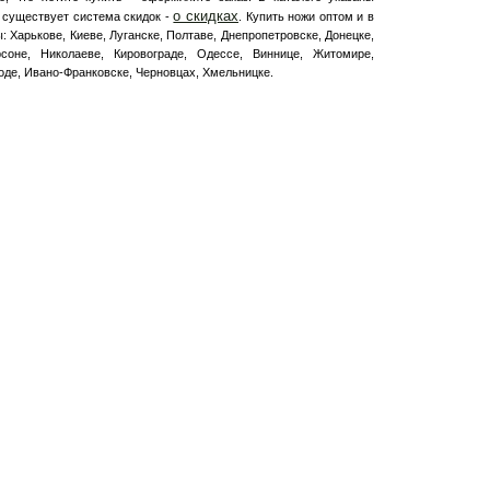
о скидках
 существует система скидок -
. Купить ножи оптом и в
: Харькове, Киеве, Луганске, Полтаве, Днепропетровске, Донецке,
соне, Николаеве, Кировограде, Одессе, Виннице, Житомире,
роде, Ивано-Франковске, Черновцах, Хмельницке.