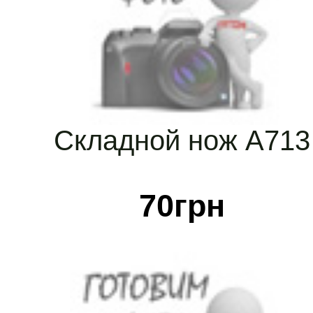
Складной нож А713
70
грн