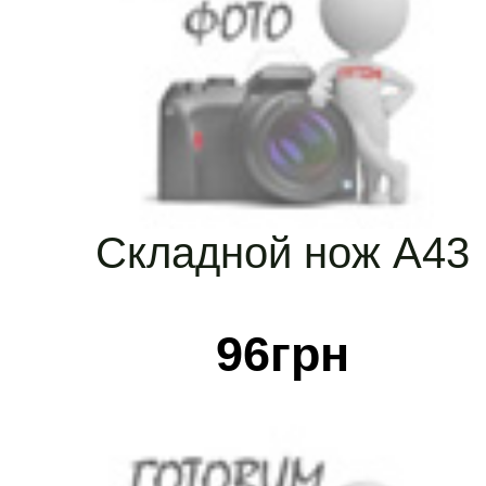
Складной нож А43
96
грн