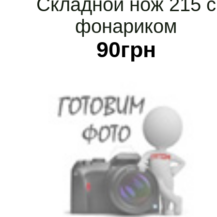
Складной нож 215 с
фонариком
90
грн