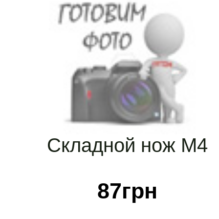
Складной нож M4
87
грн