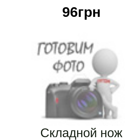
96
грн
Складной нож