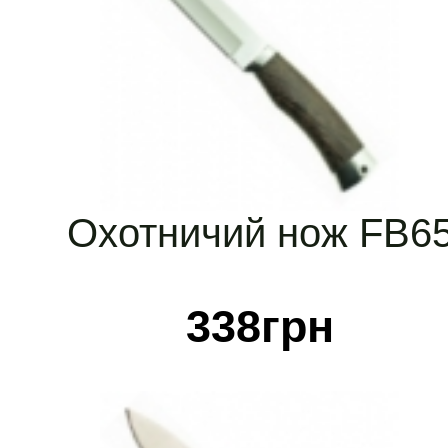
Охотничий нож FB6
338
грн