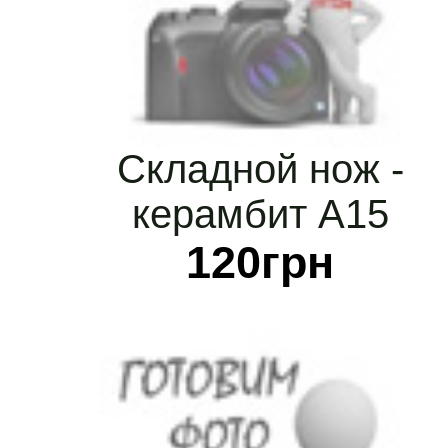
Складной нож -
керамбит А15
120
грн