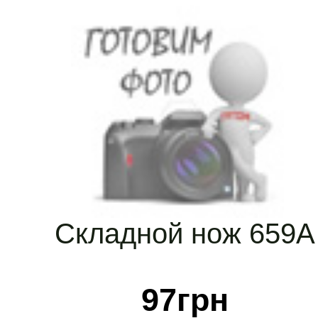
Складной нож 659А
97
грн