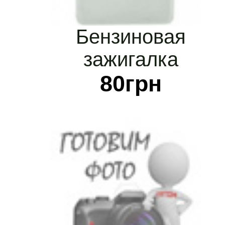
Бензиновая
зажигалка
серебристая для
80
грн
гравировки