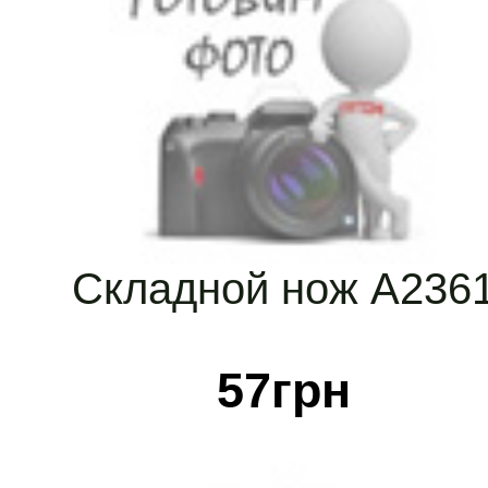
Складной нож А236
57
грн