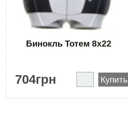
Бинокль Тотем 8х22
704
грн
Купить