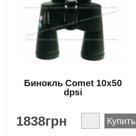
Бинокль Comet 10x50
dpsi
1838
грн
Купить