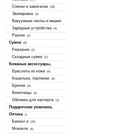
Спички и зажигалки
(36)
Экипировка
(4)
Вакуумные чехлы и мешки
(15)
Зарядные устройства
(4)
Разное
(2)
Сумки
(9)
Рюкзачки
(5)
Складные сумки
(2)
Кожаные аксессуары,
изделия из натуральной кожи
Браслеты из кожи
(6)
(23)
Кошельки, портмоне
(6)
Брелки
(0)
Визитницы
(4)
Обложки для паспорта
(2)
Подарочная упаковка,
коробки, шкатулки
(9)
Оптика
()
Бинокл и
(20)
Монокли
(4)