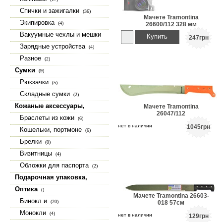
Спички и зажигалки
(36)
Мачете Tramontina
Экипировка
(4)
26600/112 328 мм
Вакуумные чехлы и мешки
Купить
247
грн
(15)
Зарядные устройства
(4)
Разное
(2)
Сумки
(9)
Рюкзачки
(5)
Складные сумки
(2)
Кожаные аксессуары,
Мачете Tramontina
26047/112
изделия из натуральной кожи
Браслеты из кожи
(6)
(23)
нет в наличии
1045
грн
Кошельки, портмоне
(6)
Брелки
(0)
Визитницы
(4)
Обложки для паспорта
(2)
Подарочная упаковка,
коробки, шкатулки
(9)
Оптика
()
Мачете Tramontina 26603-
Бинокл и
(20)
018 57см
Монокли
(4)
нет в наличии
129
грн