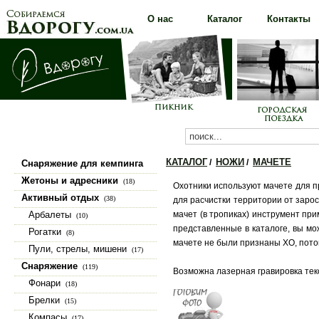
О нас
Каталог
Контакты
КАТАЛОГ
НОЖИ
МАЧЕТЕ
/
/
Снаряжение для кемпинга
(100)
Жетоны и адресники
(18)
Охотники используют мачете для пр
Активный отдых
(38)
для расчистки территории от зарос
Арбалеты
мачет (в тропиках) инструмент при
(10)
представленные в каталоге, вы м
Рогатки
(8)
мачете не были признаны ХО, пото
Пули, стрелы, мишени
(17)
Снаряжение
(119)
Возможна лазерная гравировка текс
Фонари
(18)
Брелки
(15)
Компасы
(17)