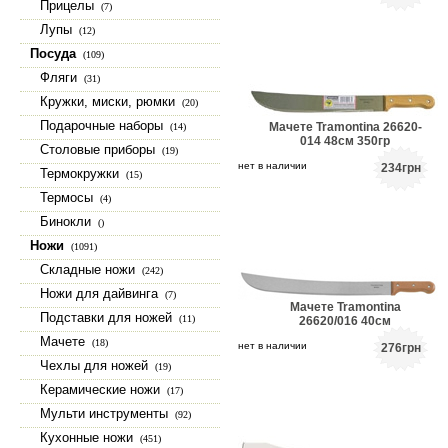
Прицелы
(7)
Лупы
(12)
Посуда
(109)
Фляги
(31)
Кружки, миски, рюмки
(20)
Подарочные наборы
Мачете Tramontina 26620-
(14)
014 48см 350гр
Столовые приборы
(19)
нет в наличии
234
грн
Термокружки
(15)
Термосы
(4)
Бинокли
()
Ножи
(1091)
Складные ножи
(242)
Ножи для дайвинга
(7)
Мачете Tramontina
Подставки для ножей
(11)
26620/016 40см
Мачете
(18)
нет в наличии
276
грн
Чехлы для ножей
(19)
Керамические ножи
(17)
Мульти инструменты
(92)
Кухонные ножи
(451)