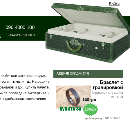
Войти
096 4000 100
АКЦИЯ!
СКИДКА
34%
 любители активного отдыха -
пусты, тыквы и тд.. На родине
Браслет с
гравировкой
бананов и др.. Купить мачете,
Браслет с вашим
Была проведена экспертиза и
текстом
е выдаём копию заключения.
150грн
100грн
действует до 2015-10-31