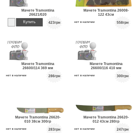
Мачете Tramontina
Мачете Tramontina 26008-
26621/020
122 43см
Купить
нет в наличии
423
грн
558
грн
Мачете Tramontina
Мачете Tramontina
26600/114 369 мм
26600/116 410 мм
нет в наличии
нет в наличии
286
грн
300
грн
Мачете Tramontina 26620-
Мачете Tramontina 26620-
010 38см 300гр
012 43см 280гр
нет в наличии
нет в наличии
283
грн
247
грн