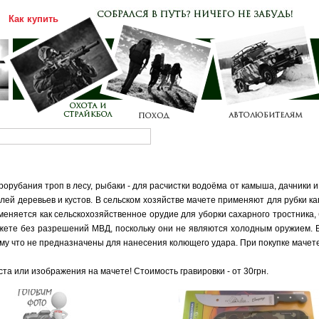
Как купить
Каталог
Прайс-лист
орубания троп в лесу, рыбаки - для расчистки водоёма от камыша, дачники и
лей деревьев и кустов. В сельском хозяйстве мачете применяют для рубки ка
меняется как сельскохозяйственное орудие для уборки сахарного тростника, 
ожете без разрешений МВД, поскольку они не являются холодным оружием. 
му что не предназначены для нанесения колющего удара. При покупке мачет
та или изображения на мачете! Стоимость гравировки - от 30грн.