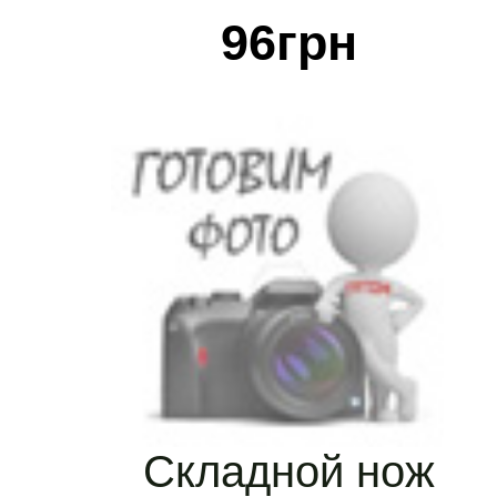
96
грн
Складной нож