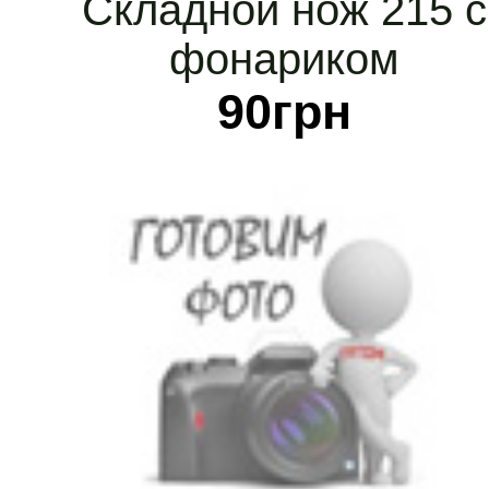
Складной нож 215 с
фонариком
90
грн