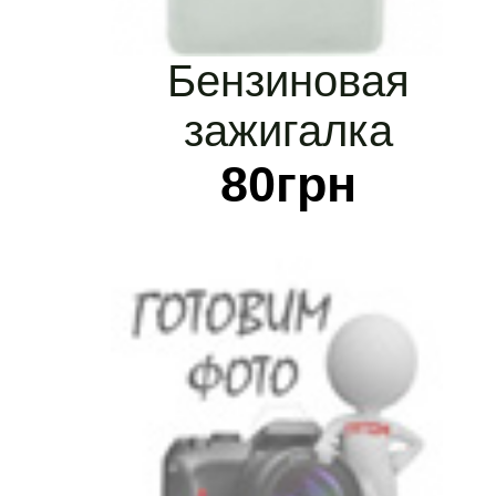
Бензиновая
зажигалка
серебристая для
80
грн
гравировки