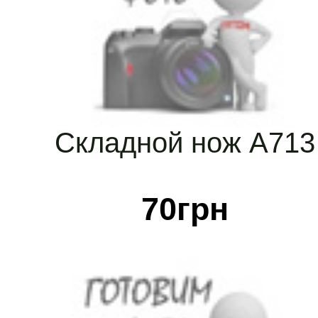
Складной нож А713
70
грн