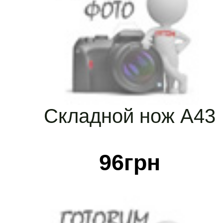
Складной нож А43
96
грн