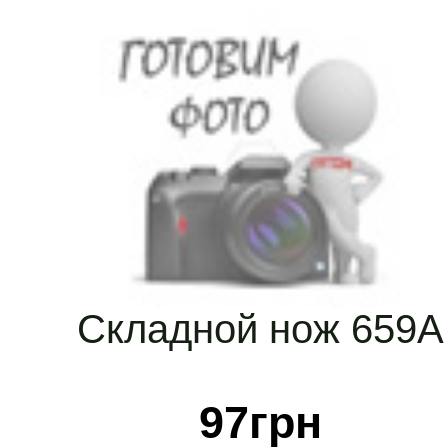
Складной нож 659А
97
грн