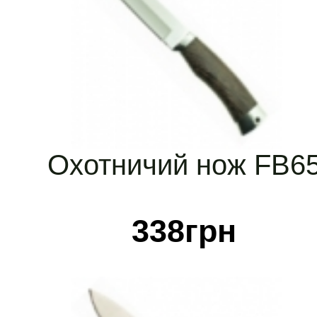
Охотничий нож FB6
338
грн