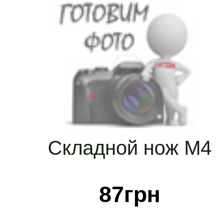
Складной нож M4
87
грн