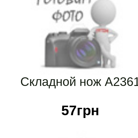
Складной нож А236
57
грн