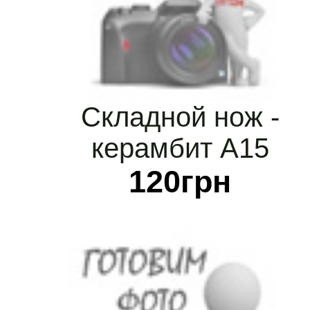
Складной нож -
керамбит А15
120
грн