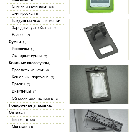
Спички и зажигалки
(36)
Экипировка
(4)
Вакуумные чехлы и мешки
(15)
Зарядные устройства
(4)
Разное
(2)
Сумки
(9)
Рюкзачки
(5)
Складные сумки
(2)
Кожаные аксессуары,
изделия из натуральной кожи
Браслеты из кожи
(6)
(23)
Кошельки, портмоне
(6)
Брелки
(0)
Визитницы
(4)
Обложки для паспорта
(2)
Подарочная упаковка,
коробки, шкатулки
(9)
Оптика
()
Бинокл и
(20)
Монокли
(4)