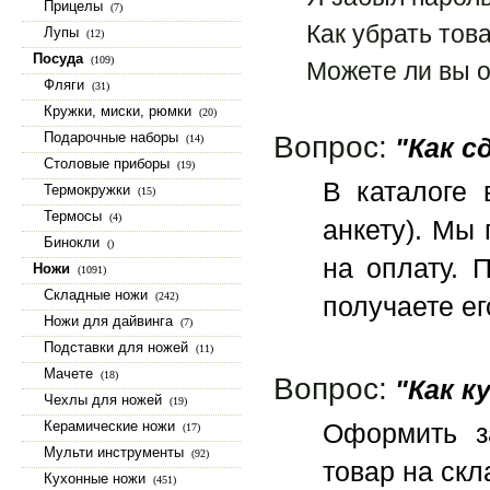
Прицелы
(7)
Как убрать тов
Лупы
(12)
Посуда
(109)
Можете ли вы о
Фляги
(31)
Кружки, миски, рюмки
(20)
Подарочные наборы
Вопрос:
(14)
"Как с
Столовые приборы
(19)
В каталоге 
Термокружки
(15)
Термосы
(4)
анкету). Мы
Бинокли
()
на оплату. 
Ножи
(1091)
Складные ножи
(242)
получаете ег
Ножи для дайвинга
(7)
Подставки для ножей
(11)
Мачете
(18)
Вопрос:
"Как к
Чехлы для ножей
(19)
Керамические ножи
Оформить з
(17)
Мульти инструменты
(92)
товар на скл
Кухонные ножи
(451)