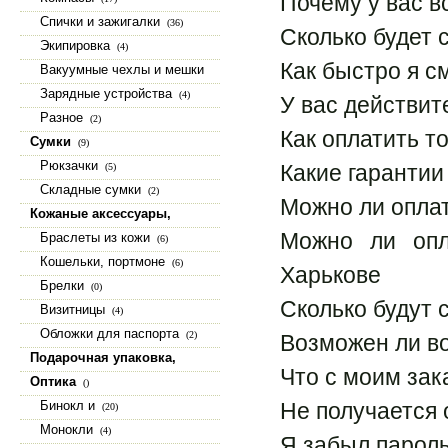
Почему у вас в
Спички и зажигалки
(36)
Сколько будет 
Экипировка
(4)
Как быстро я с
Вакуумные чехлы и мешки
(15)
Зарядные устройства
(4)
У вас действит
Разное
(2)
Как оплатить т
Сумки
(9)
Рюкзачки
Какие гарантии
(5)
Складные сумки
(2)
Можно ли оплат
Кожаные аксессуары,
изделия из натуральной кожи
Можно ли опл
Браслеты из кожи
(6)
(23)
Кошельки, портмоне
(6)
Харькове
Брелки
(0)
Сколько будут 
Визитницы
(4)
Обложки для паспорта
(2)
Возможен ли во
Подарочная упаковка,
Что с моим зак
коробки, шкатулки
(9)
Оптика
()
Бинокл и
Не получается 
(20)
Монокли
(4)
Я забыл пароль.