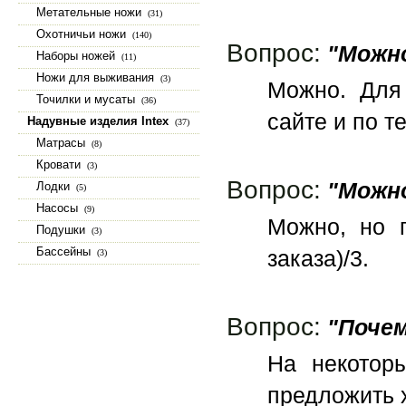
Метательные ножи
(31)
Охотничьи ножи
(140)
Вопрос:
"Можно
Наборы ножей
(11)
Ножи для выживания
(3)
Можно. Для 
Точилки и мусаты
(36)
сайте и по т
Надувные изделия Intex
(37)
Матрасы
(8)
Кровати
(3)
Вопрос:
"Можно
Лодки
(5)
Насосы
(9)
Можно, но 
Подушки
(3)
Бассейны
заказа)/3.
(3)
Вопрос:
"Почем
На некоторы
предложить 