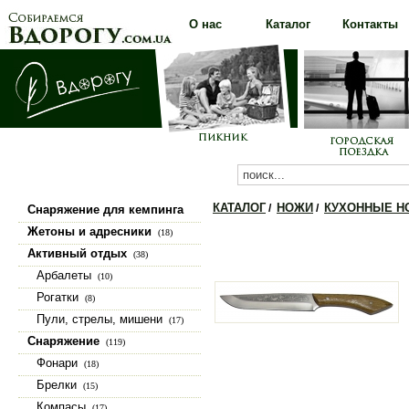
О нас
Каталог
Контакты
КАТАЛОГ
НОЖИ
КУХОННЫЕ Н
/
/
Снаряжение для кемпинга
(100)
Жетоны и адресники
(18)
Активный отдых
(38)
Арбалеты
(10)
Рогатки
(8)
Пули, стрелы, мишени
(17)
Снаряжение
(119)
Фонари
(18)
Брелки
(15)
Компасы
(17)