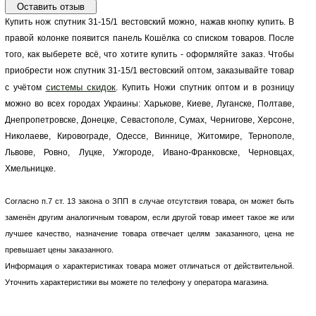
Купить нож спутник 31-15/1 вестовский можно, нажав кнопку купить. В
правой колонке появится панель Кошёлка со списком товаров. После
того, как выберете всё, что хотите купить - оформляйте заказ. Чтобы
приобрести нож спутник 31-15/1 вестовский оптом, заказывайте товар
системы скидок
с учётом
. Купить Ножи спутник оптом и в розницу
можно во всех городах Украины: Харькове, Киеве, Луганске, Полтаве,
Днепропетровске, Донецке, Севастополе, Сумах, Чернигове, Херсоне,
Николаеве, Кировограде, Одессе, Виннице, Житомире, Тернополе,
Львове, Ровно, Луцке, Ужгороде, Ивано-Франковске, Черновцах,
Хмельницке.
Согласно п.7 ст. 13 закона о ЗПП в случае отсутствия товара, он может быть
заменён другим аналогичным товаром, если другой товар имеет такое же или
лучшее качество, назначение товара отвечает целям заказанного, цена не
превышает цены заказанного.
Информация о характеристиках товара может отличаться от действительной.
Уточнить характеристики вы можете по телефону у оператора магазина.