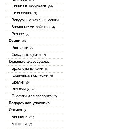
Спички и зажигалки
(36)
Экипировка
(4)
Вакуумные чехлы и мешки
(15)
Зарядные устройства
(4)
Разное
(2)
Сумки
(9)
Рюкзачки
(5)
Складные сумки
(2)
Кожаные аксессуары,
изделия из натуральной кожи
Браслеты из кожи
(6)
(23)
Кошельки, портмоне
(6)
Брелки
(0)
Визитницы
(4)
Обложки для паспорта
(2)
Подарочная упаковка,
коробки, шкатулки
(9)
Оптика
()
Бинокл и
(20)
Монокли
(4)