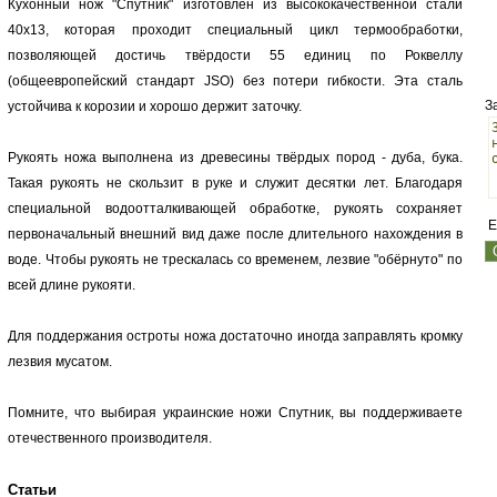
Кухонный нож "Спутник" изготовлен из высококачественной стали
40х13, которая проходит специальный цикл термообработки,
позволяющей достичь твёрдости 55 единиц по Роквеллу
(общеевропейский стандарт JSO) без потери гибкости. Эта сталь
З
устойчива к корозии и хорошо держит заточку.
Рукоять ножа выполнена из древесины твёрдых пород - дуба, бука.
Такая рукоять не скользит в руке и служит десятки лет. Благодаря
специальной водоотталкивающей обработке, рукоять сохраняет
E
первоначальный внешний вид даже после длительного нахождения в
воде. Чтобы рукоять не трескалась со временем, лезвие "обёрнуто" по
всей длине рукояти.
Для поддержания остроты ножа достаточно иногда заправлять кромку
лезвия мусатом.
Помните, что выбирая украинские ножи Спутник, вы поддерживаете
отечественного производителя.
Статьи