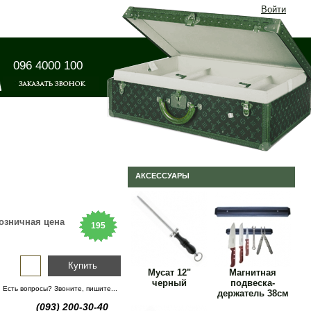
Войти
096 4000 100
АКСЕССУАРЫ
озничная цена
195
грн
Купить
Мусат 12"
Магнитная
черный
подвеска-
Есть вопросы? Звоните, пишите...
держатель 38см
(093) 200-30-40