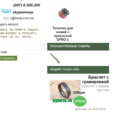
(097) 8-300-200
skypeinway
адать вопрос
Точилка для
ножей с
присоской
SPRO-1
ПРОСМОТРЕННЫЕ ТОВАРЫ
-mail:
АКЦИЯ!
СКИДКА
34%
Браслет с
гравировкой
Браслет с вашим
текстом
150грн
100грн
действует до 2015-10-31