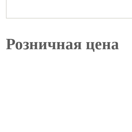
Розничная цена
Длина лезвия: 152 мм; М
1.4110 (13-15% Cr Хром