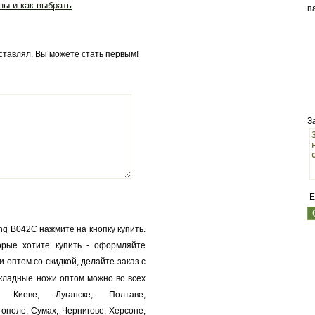
ны и как выбрать
п
оставлял. Вы можете стать первым!
З
E
ng B042C нажмите на кнопку купить.
орые хотите купить - оформляйте
 оптом со скидкой, делайте заказ с
Складные ножи оптом можно во всех
, Киеве, Луганске, Полтаве,
ополе, Сумах, Чернигове, Херсоне,