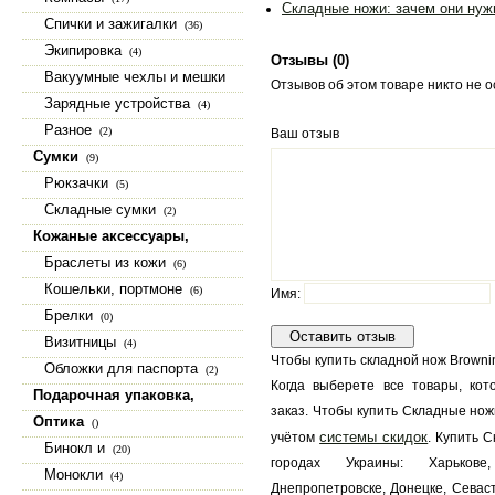
Складные ножи: зачем они нуж
Спички и зажигалки
(36)
Экипировка
(4)
Отзывы (
0
)
Вакуумные чехлы и мешки
Отзывов об этом товаре никто не 
(15)
Зарядные устройства
(4)
Разное
(2)
Ваш отзыв
Сумки
(9)
Рюкзачки
(5)
Складные сумки
(2)
Кожаные аксессуары,
изделия из натуральной кожи
Браслеты из кожи
(6)
(23)
Кошельки, портмоне
(6)
Имя:
Брелки
(0)
Визитницы
(4)
Чтобы купить складной нож Browni
Обложки для паспорта
(2)
Когда выберете все товары, кот
Подарочная упаковка,
заказ. Чтобы купить Складные ножи
коробки, шкатулки
(9)
Оптика
()
системы скидок
учётом
. Купить 
Бинокл и
(20)
городах Украины: Харькове
Монокли
(4)
Днепропетровске, Донецке, Севаст