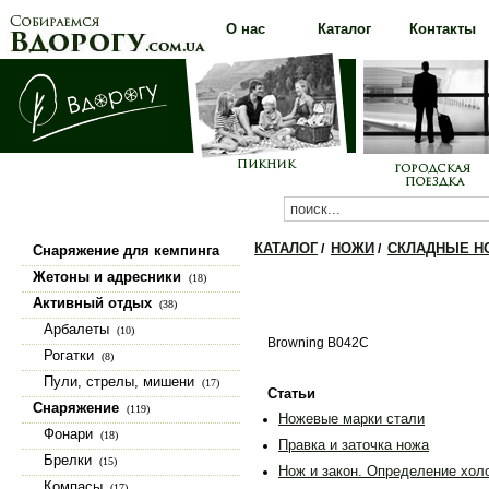
О нас
Каталог
Контакты
КАТАЛОГ
НОЖИ
СКЛАДНЫЕ Н
/
/
Снаряжение для кемпинга
(100)
Жетоны и адресники
(18)
Активный отдых
(38)
Арбалеты
(10)
Browning B042C
Рогатки
(8)
Пули, стрелы, мишени
(17)
Статьи
Снаряжение
(119)
Ножевые марки стали
Фонари
(18)
Правка и заточка ножа
Брелки
(15)
Нож и закон. Определение хол
Компасы
(17)