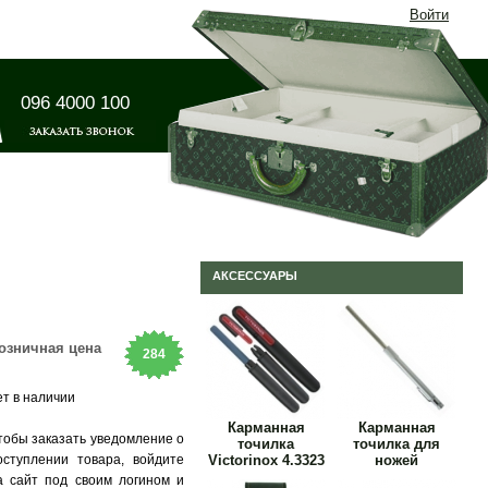
Войти
096 4000 100
АКСЕССУАРЫ
озничная цена
284
ет в наличии
грн
Карманная
Карманная
тобы заказать уведомление о
точилка
точилка для
оступлении товара, войдите
Victorinox 4.3323
ножей
а сайт под своим логином и