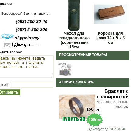
аролем.
Есть вопросы? Звоните, пишите...
(093) 200-30-40
(097) 8-300-200
Чехол для
Коробка для
skypeinway
складного ножа
ножа 14 х 5 х 3
(коричневый)
см
15см
адать вопрос
ПРОСМОТРЕННЫЕ ТОВАРЫ
АКЦИЯ!
СКИДКА
34%
-mail:
Браслет с
гравировкой
Браслет с вашим
текстом
150грн
100грн
действует до 2015-10-31