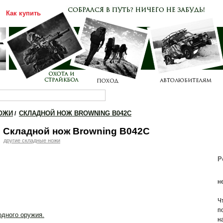
Как купить
Каталог
Прайс-лист
ОЖИ
СКЛАДНОЙ НОЖ BROWNING B042C
/
Складной нож Browning B042C
другие складные ножи
Р
н
Ч
п
одного оружия.
н