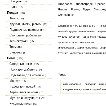
Прицелы
(7)
Николаеве, Кировограде, Одессе
Лупы
(12)
Львове, Ровно, Луцке, Ужгород
Посуда
(109)
Хмельницке.
Фляги
(31)
Кружки, миски, рюмки
(20)
Согласно п.7 ст. 13 закона о ЗПП в с
Подарочные наборы
(14)
заменён другим аналогичным товаром,
Столовые приборы
(19)
лучшее качество, назначение товара
Термокружки
(15)
превышает цены заказанного.
Термосы
(4)
Информация о характеристиках товара
Бинокли
()
Уточнить характеристики вы можете по
Ножи
(1091)
Складные ножи
(242)
Ножи для дайвинга
(7)
Темы:
Подставки для ножей
(11)
Мачете
(18)
ножи складные , складные ножи о
Чехлы для ножей
(19)
складные ножи, купить складной нож
Керамические ножи
(17)
Мульти инструменты
(92)
Кухонные ножи
(451)