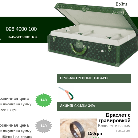
Войти
096 4000 100
ПРОСМОТРЕННЫЕ ТОВАРЫ
озничная цена
148
ри покупке на сумму
АКЦИЯ!
СКИДКА
34%
олее 150грн
грн
Браслет с
гравировкой
озничная цена
Браслет с вашим
149
текстом
ри покупке на сумму
150грн
 150грн 1 ед. товара