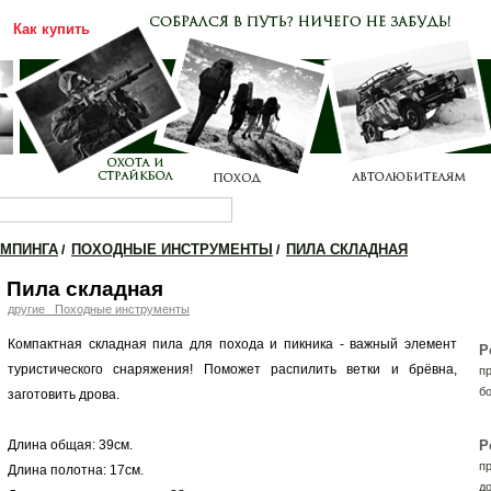
Как купить
Каталог
Прайс-лист
ЕМПИНГА
ПОХОДНЫЕ ИНСТРУМЕНТЫ
ПИЛА СКЛАДНАЯ
/
/
Пила складная
другие _Походные инструменты
Компактная складная пила для похода и пикника - важный элемент
Р
туристического снаряжения! Поможет распилить ветки и брёвна,
п
б
заготовить дрова.
Длина общая: 39см.
Р
п
Длина полотна: 17см.
до