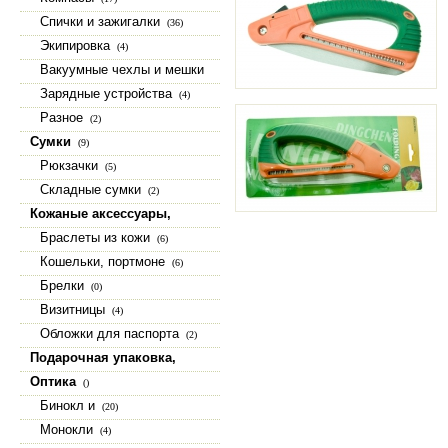
Спички и зажигалки
(36)
Экипировка
(4)
Вакуумные чехлы и мешки
(15)
Зарядные устройства
(4)
Разное
(2)
Сумки
(9)
Рюкзачки
(5)
Складные сумки
(2)
Кожаные аксессуары,
изделия из натуральной кожи
Браслеты из кожи
(6)
(23)
Кошельки, портмоне
(6)
Брелки
(0)
Визитницы
(4)
Обложки для паспорта
(2)
Подарочная упаковка,
коробки, шкатулки
(9)
Оптика
()
Бинокл и
(20)
Монокли
(4)