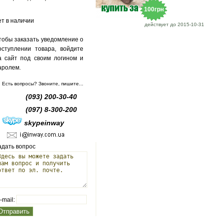
грн
100грн
ет в наличии
действует до 2015-10-31
тобы заказать уведомление о
оступлении товара, войдите
а сайт под своим логином и
аролем.
Есть вопросы? Звоните, пишите...
(093) 200-30-40
(097) 8-300-200
skypeinway
адать вопрос
-mail: