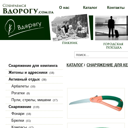
О нас
Каталог
Контакты
КАТАЛОГ
СНАРЯЖЕНИЕ ДЛЯ К
/
Снаряжение для кемпинга
(100)
Жетоны и адресники
(18)
Активный отдых
(38)
Арбалеты
(10)
Рогатки
(8)
Пули, стрелы, мишени
(17)
Снаряжение
(119)
Фонари
(18)
Брелки
(15)
Компасы
(17)