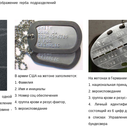
зображение герба подразделений
В армии США на жетоне заполняется:
На жетонах в Германии
1. Фамилия
1. национальная прин
2. Имя и инициалы
2. вероисповедание
3. Номер соц обеспечения
одной
3. группа крови и резус
4. группа крови и резус-фактор,
еление
4. Личный идентифи
5. вероисповедание
овине -
состоящий из 6 цифр д
в списках Управлени
бундесвера