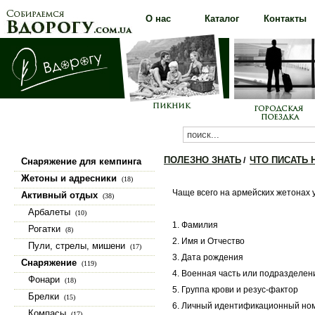
О нас
Каталог
Контакты
ПОЛЕЗНО ЗНАТЬ
ЧТО ПИСАТЬ
/
Снаряжение для кемпинга
(100)
Жетоны и адресники
(18)
Чаще всего на армейских жетонах
Активный отдых
(38)
Арбалеты
(10)
1. Фамилия
Рогатки
(8)
2. Имя и Отчество
Пули, стрелы, мишени
(17)
3. Дата рождения
Снаряжение
(119)
4. Военная часть или подразделен
Фонари
(18)
5. Группа крови и резус-фактор
Брелки
(15)
6. Личный идентификационный но
Компасы
(17)