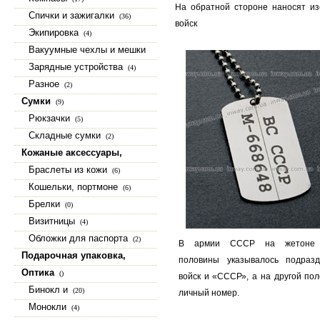
На обратной стороне наносят и
Спички и зажигалки
(36)
войск
Экипировка
(4)
Вакуумные чехлы и мешки
(15)
Зарядные устройства
(4)
Разное
(2)
Сумки
(9)
Рюкзачки
(5)
Складные сумки
(2)
Кожаные аксессуары,
изделия из натуральной кожи
Браслеты из кожи
(6)
(23)
Кошельки, портмоне
(6)
Брелки
(0)
Визитницы
(4)
Обложки для паспорта
(2)
В армии СССР на жетоне 
Подарочная упаковка,
половины указывалось подразд
коробки, шкатулки
(9)
Оптика
()
войск и «СССР», а на другой пол
Бинокл и
(20)
личный номер.
Монокли
(4)