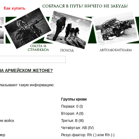
Как купить
Каталог
Прайс-лист
 НА АРМЕЙСКОМ ЖЕТОНЕ?
 указывают такую информацию:
Группы крови
Первая: 0 (I)
Вторая: A (II)
ие войск
Третья: B (III)
Четвёртая: AB (IV)
мер
Резус-фактор: Rh ( ) или Rh (-)