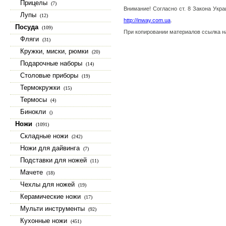
Прицелы
(7)
Внимание! Согласно ст. 8 Закона Укр
Лупы
(12)
http://inway.com.ua
.
Посуда
(109)
При копировании материалов ссылка 
Фляги
(31)
Кружки, миски, рюмки
(20)
Подарочные наборы
(14)
Столовые приборы
(19)
Термокружки
(15)
Термосы
(4)
Бинокли
()
Ножи
(1091)
Складные ножи
(242)
Ножи для дайвинга
(7)
Подставки для ножей
(11)
Мачете
(18)
Чехлы для ножей
(19)
Керамические ножи
(17)
Мульти инструменты
(92)
Кухонные ножи
(451)