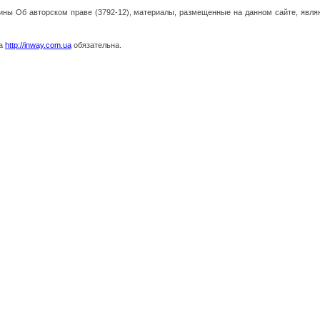
аины Об авторском праве (3792-12), материалы, размещенные на данном сайте, явля
на
http://inway.com.ua
обязательна.