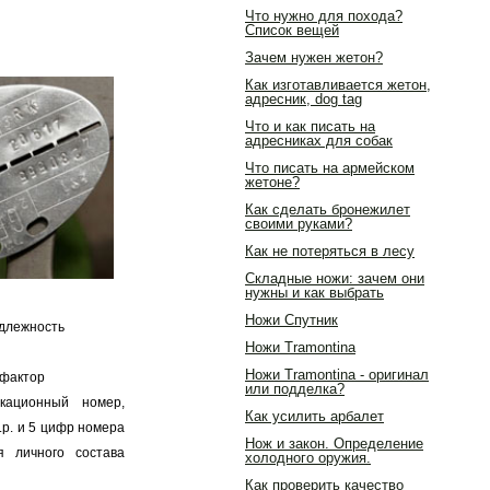
Что нужно для похода?
Список вещей
Зачем нужен жетон?
Как изготавливается жетон,
адресник, dog tag
Что и как писать на
адресниках для собак
Что писать на армейском
жетоне?
Как сделать бронежилет
своими руками?
Как не потеряться в лесу
Складные ножи: зачем они
нужны и как выбрать
Ножи Спутник
адлежность
Ножи Tramontina
Ножи Tramontina - оригинал
-фактор
или подделка?
кационный номер,
Как усилить арбалет
.р. и 5 цифр номера
Нож и закон. Определение
я личного состава
холодного оружия.
Как проверить качество