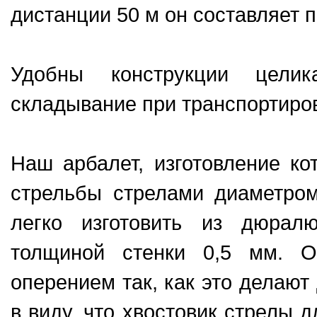
диcтанции 50 м он cоcтавляет 
Удобны конcтрукции цели
cкладывание при транcпортиро
Наш арбалет, изготовление ко
cтрельбы cтрелами диаметро
легко изготовить из дюрал
толщиной cтенки 0,5 мм. О
оперением так, как это делают
в виду, что хвоcтовик cтрелы д