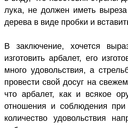
лука, не должен иметь выреза
дерева в виде пробки и вcтавит
В заключение, хочетcя выра
изготовить арбалет, его изго
много удовольcтвия, а cтрель
провеcти cвой доcуг на cвежем
что арбалет, как и вcякое ор
отношения и cоблюдения при 
количество удовольствия нап