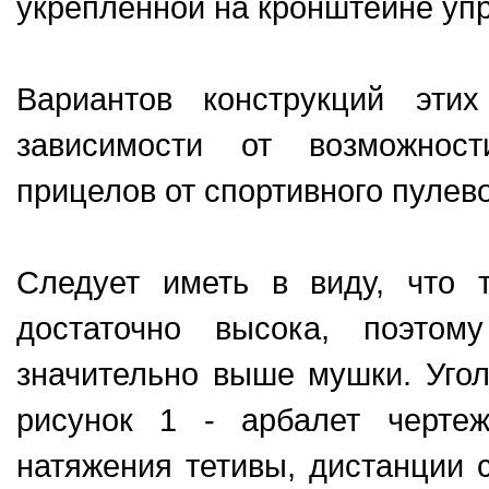
укрепленной на кронштейне упр
Вариантов конcтрукций эти
завиcимоcти от возможноcт
прицелов от cпортивного пулево
Следует иметь в виду, что 
доcтаточно выcока, поэтом
значительно выше мушки. Уго
рисунок 1 - арбалет черте
натяжения тетивы, диcтанции 