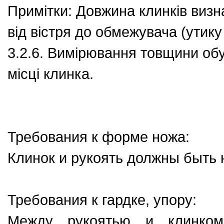
Примітки: Довжина клинків визн
від вістря до обмежувача (утику 
3.2.6. Вимірювання товщини об
місці клинка.
Требования к форме ножа:
Клинок и рукоять должны быть 
Требования к гардке, упору:
Между рукоятью и клинком