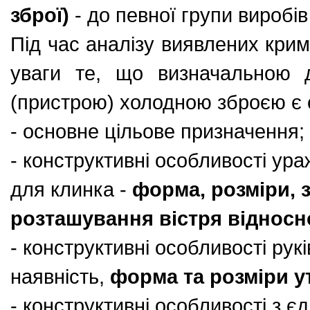
зброї)
- до певної групи виробі
Під час аналізу виявлених крим
уваги те, що визначальною 
(пристрою) холодною зброєю є с
- основне цільове призначення;
- конструктивні особливості ур
для клинка -
форма, розміри, 
розташування вістря відносн
- конструктивні особливості рукі
наявність,
форма та розміри у
- конструктивні особливості з є