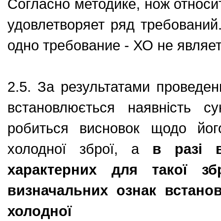
Согласно методике, нож относит
удовлетворяет ряд требований
одно требование - ХО не являет
2.5. За результатами проведе
встановлюється наявність су
робиться висновок щодо йог
холодної зброї, а
в разі в
характерних для такої з
визначальних ознак встано
холодної